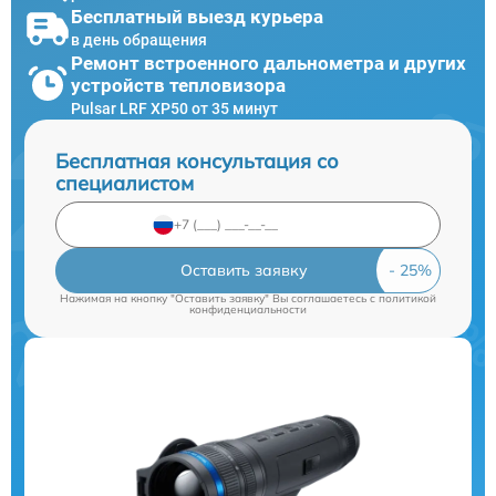
Бесплатный выезд курьера
в день обращения
Ремонт встроенного дальнометра и других
устройств тепловизора
Pulsar LRF XP50 от 35 минут
Бесплатная консультация со
специалистом
Оставить заявку
Нажимая на кнопку "Оставить заявку" Вы соглашаетесь c
политикой
конфиденциальности