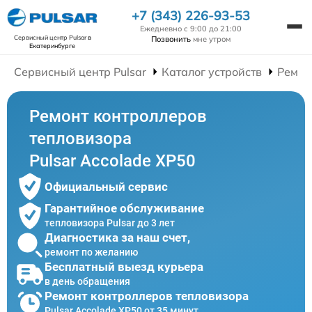
+7 (343) 226-93-53
Ежедневно с 9:00 до 21:00
Сервисный центр Pulsar
в
Позвонить
мне утром
Екатеринбурге
Сервисный центр Pulsar
Каталог устройств
Ремон
Ремонт контроллеров
тепловизора
Pulsar Accolade XP50
Официальный сервис
Гарантийное обслуживание
тепловизора Pulsar до 3 лет
Диагностика за наш счет,
ремонт по желанию
Бесплатный выезд курьера
в день обращения
Ремонт контроллеров тепловизора
Pulsar Accolade XP50 от 35 минут