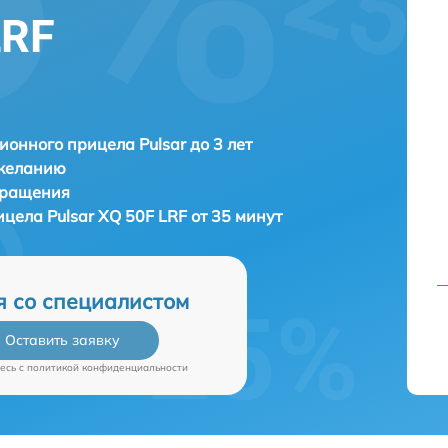
LRF
ионного прицела Pulsar до 3 лет
 желанию
бращения
рицела
Pulsar XQ 50F LRF от 35 минут
я со специалистом
Оставить заявку
есь c
политикой конфиденциальности