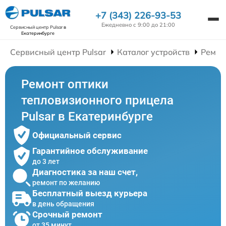
+7 (343) 226-93-53
Ежедневно с 9:00 до 21:00
Сервисный центр Pulsar
в
Екатеринбурге
Сервисный центр Pulsar
Каталог устройств
Ремон
Ремонт оптики
тепловизионного прицела
Pulsar в Екатеринбурге
Официальный сервис
Гарантийное обслуживание
до 3 лет
Диагностика за наш счет,
ремонт по желанию
Бесплатный выезд курьера
в день обращения
Срочный ремонт
от 35 минут