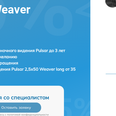
Weaver
ночного видения Pulsar до 3 лет
 желанию
бращения
дения
Pulsar 2,5x50 Weaver long от 35
я со специалистом
Оставить заявку
есь c
политикой конфиденциальности